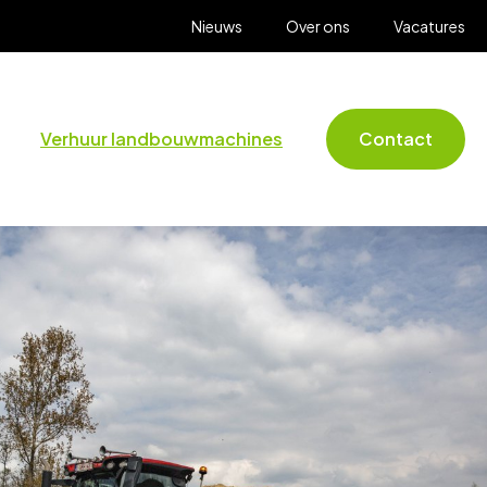
Nieuws
Over ons
Vacatures
Verhuur landbouwmachines
Contact