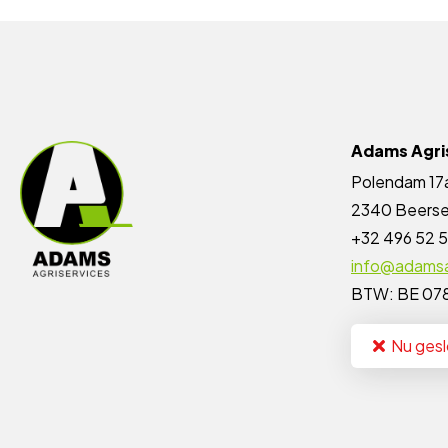
Adams Agri
Polendam 17
2340 Beers
+32 496 52 5
info@adamsa
BTW: BE 07
Nu ges