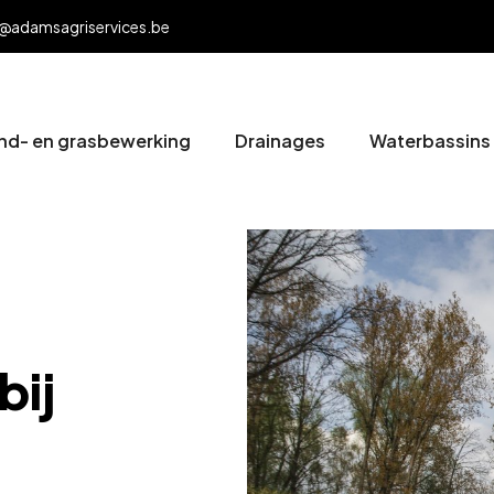
@adamsagriservices.be
nd- en grasbewerking
Drainages
Waterbassins
bij