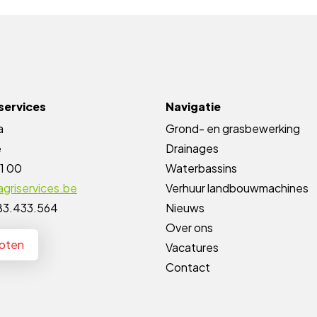
services
Navigatie
a
Grond- en grasbewerking
e
Drainages
1 00
Waterbassins
griservices.be
Verhuur landbouwmachines
83.433.564
Nieuws
Over ons
loten
Vacatures
Contact