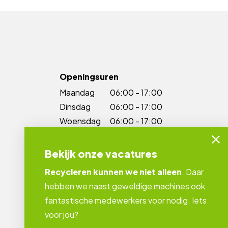
Openingsuren
Maandag
06:00 - 17:00
Dinsdag
06:00 - 17:00
Woensdag
06:00 - 17:00
Donderdag
06:00 - 17:00
Vrijdag
06:00 - 17:00
Bekijk onze vacatures
Zaterdag
06:00 - 12:00
Recycleren kunnen we niet alleen
. Daar
Zondag
gesloten
hebben we naast geweldige machines ook
fantastische medewerkers voor nodig. Iets
voor jou?