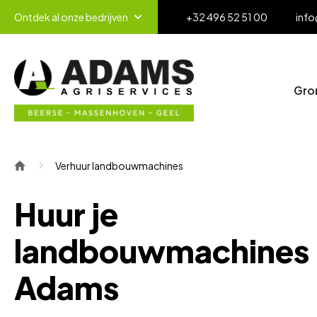
Ontdek al onze bedrijven
+32 496 52 51 00
info
Gro
Verhuur landbouwmachines
Huur je
landbouwmachines 
Adams